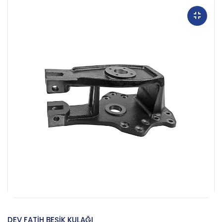
DEV FATİH BEŞİK KULAĞI