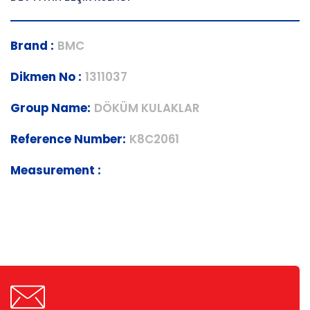
Brand :
BMC
Dikmen No :
1311037
Group Name:
DÖKÜM KULAKLAR
Reference Number:
K8C2061
Measurement :