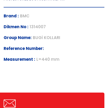
Brand :
BMC
Dikmen No :
1314007
Group Name:
BUGİ KOLLARI
Reference Number:
Measurement :
L=440 mm