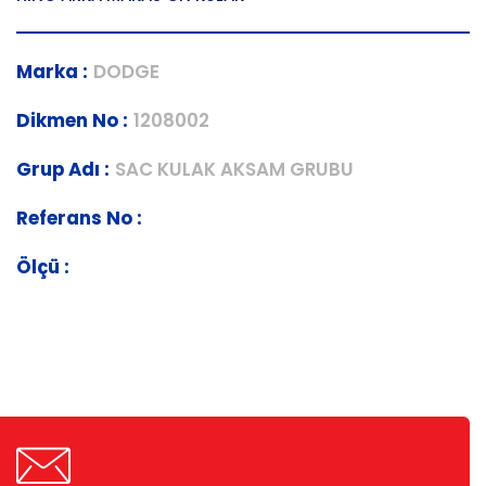
Marka :
DODGE
Dikmen No :
1208002
Grup Adı :
SAC KULAK AKSAM GRUBU
Referans No :
Ölçü :