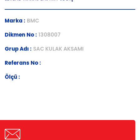
Marka :
BMC
Dikmen No :
1308007
Grup Adı :
SAC KULAK AKSAMI
Referans No :
Ölçü :