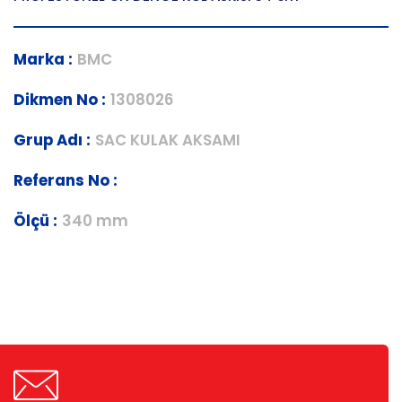
Marka :
BMC
Dikmen No :
1308026
Grup Adı :
SAC KULAK AKSAMI
Referans No :
Ölçü :
340 mm