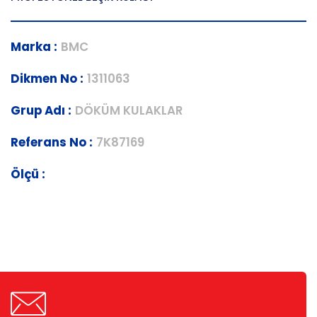
Marka :
BMC
Dikmen No :
1311063
Grup Adı :
DÖKÜM KULAKLAR
Referans No :
7K87169
Ölçü :