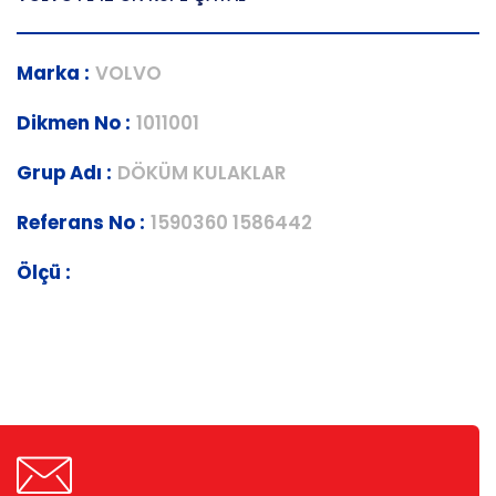
Marka :
VOLVO
Dikmen No :
1011001
Grup Adı :
DÖKÜM KULAKLAR
Referans No :
1590360 1586442
Ölçü :