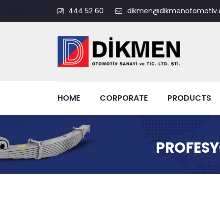
444 52 60
dikmen@dikmenotomotiv.
HOME
CORPORATE
PRODUCTS
PROFESY