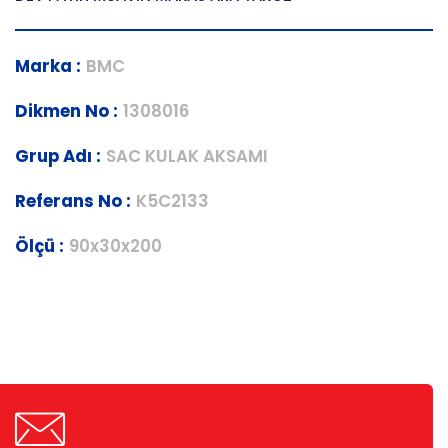
Marka :
BMC
Dikmen No :
1308016
Grup Adı :
SAC KULAK AKSAMI
Referans No :
K5C2133
Ölçü :
90x30x200